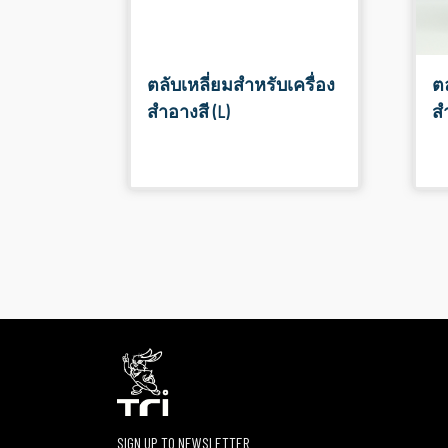
ตลับเหลี่ยมสำหรับเครื่อง
ตล
สำอางสี (L)
สำ
SIGN UP TO NEWSLETTER