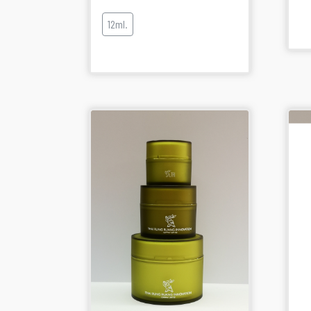
12ml.