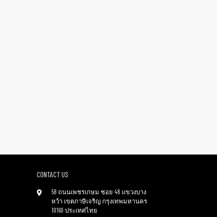
CONTACT US
58 ถนนเพชรเกษม ซอย 48 แขวงบาง
หว้า เขตภาษีเจริญ กรุงเทพมหานคร
10160 ประเทศไทย