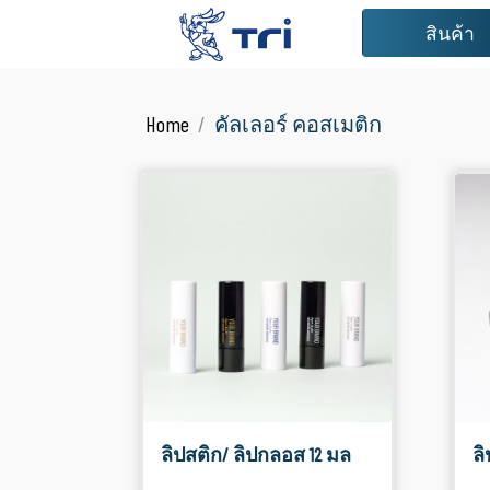
สินค้า
ดูทั้งหมด
กระป
Home
คัลเลอร์ คอสเมติก
ดูสินค้าทั้งหมด
เหมาะส
ผิว
ลิปสติก/ ลิปกลอส 12 มล
ล