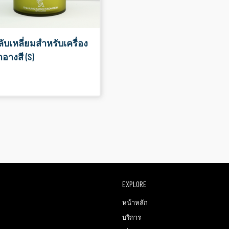
ับเหลี่ยมสำหรับเครื่อง
อางสี (S)
EXPLORE
หน้าหลัก
บริการ